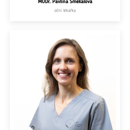
MUDr. Pavlína Smékalová
oční lékařka